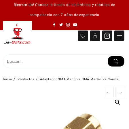
Saltar
Bienvenido! Conoce la tienda de electrónica y robótica de
al
contenido
competencia con 7 años de experiencia
Inicio
Productos
Adaptador SMA Macho a SMA Macho RF Coaxial
←
→