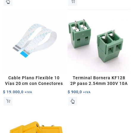
producto
tiene
múltiples
variantes.
Las
opciones
se
pueden
elegir
en
la
página
Cable Plano Flexible 10
Terminal Bornera KF128
de
Vías 20 cm con Conectores
2P paso 2.54mm 300V 10A
producto
$
19.000,0
$
900,0
+IVA
+IVA