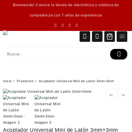
Saltar
Bienvenido! Conoce la tienda de electrónica y robótica de
al
contenido
competencia con 7 años de experiencia
Inicio
Productos
Acoplador Universal Mini de Latón 3mm×3mm
←
→
Acoplador Universal Mini de Latón 3mm×3mm