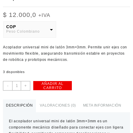
$
12.000,0
+IVA
COP
Peso Colombiano
USD
Acoplador universal mini de latón 3mm×3mm. Permite unir ejes con
American Dollar
movimiento flexible, asegurando transmisión estable en proyectos
de robótica y prototipos mecánicos.
3 disponibles
AÑADIR AL
Acoplador
-
+
CARRITO
Universal
Mini
de
DESCRIPCIÓN
VALORACIONES (0)
META INFORMACIÓN
Latón
3mm×3mm
El acoplador universal mini de latón 3mm×3mm es un
cantidad
componente mecánico diseñado para conectar ejes con ligera