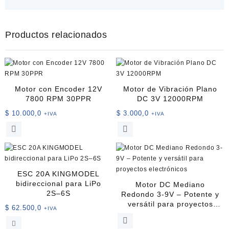
Productos relacionados
Motor con Encoder 12V
Motor de Vibración Plano
7800 RPM 30PPR
DC 3V 12000RPM
$
10.000,0
$
3.000,0
+IVA
+IVA
Este
producto
tiene
múltiples
variantes.
ESC 20A KINGMODEL
Las
bidireccional para LiPo
Motor DC Mediano
opciones
2S–6S
Redondo 3-9V – Potente y
se
versátil para proyectos
$
62.500,0
+IVA
pueden
electrónicos
elegir