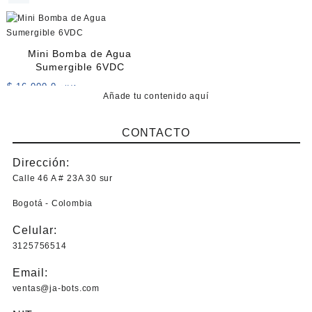
en
la
página
de
Mini Bomba de Agua
producto
Sumergible 6VDC
$
16.000,0
+IVA
Añade tu contenido aquí
CONTACTO
Dirección:
Calle 46 A # 23A 30 sur
Bogotá - Colombia
Celular:
3125756514
Email:
ventas@ja-bots.com