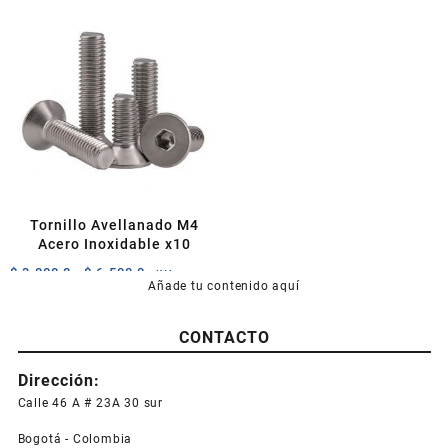
$ 16.000,0.
$ 13.500,0.
Tornillo Avellanado M4
Acero Inoxidable x10
Rango
$
3.000,0
-
$
6.500,0
+IVA
Añade tu contenido aquí
de
Este
precios:
producto
desde
CONTACTO
tiene
$ 3.000,0
múltiples
hasta
Dirección:
variantes.
$ 6.500,0
Las
Calle 46 A # 23A 30 sur
opciones
Bogotá - Colombia
se