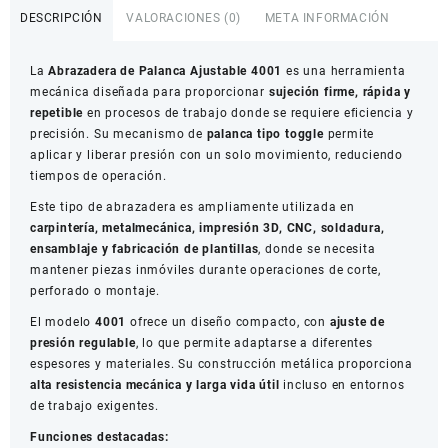
Ajustable
DESCRIPCIÓN
VALORACIONES (0)
META INFORMACIÓN
4001
|
La
Abrazadera de Palanca Ajustable 4001
es una herramienta
Clamp
mecánica diseñada para proporcionar
sujeción firme, rápida y
de
repetible
en procesos de trabajo donde se requiere eficiencia y
Sujeción
precisión. Su mecanismo de
palanca tipo toggle
permite
Rápida
aplicar y liberar presión con un solo movimiento, reduciendo
cantidad
tiempos de operación.
Este tipo de abrazadera es ampliamente utilizada en
carpintería, metalmecánica, impresión 3D, CNC, soldadura,
ensamblaje y fabricación de plantillas
, donde se necesita
mantener piezas inmóviles durante operaciones de corte,
perforado o montaje.
El modelo
4001
ofrece un diseño compacto, con
ajuste de
presión regulable
, lo que permite adaptarse a diferentes
espesores y materiales. Su construcción metálica proporciona
alta resistencia mecánica y larga vida útil
incluso en entornos
de trabajo exigentes.
Funciones destacadas: