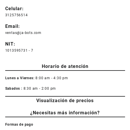
pueden
Celular:
elegir
3125756514
en
la
Email:
página
ventas@ja-bots.com
de
producto
NIT:
1013595731 - 7
Horario de atención
Lunes a Viernes:
8:00 am - 4:30 pm
Sabados :
8:30 am - 2:00 pm
Visualización de precios
¿Necesitas más información?
Formas de pago