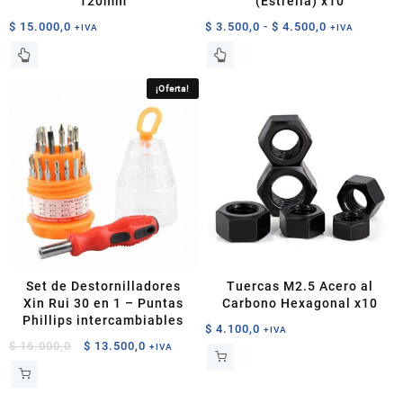
120mm
(Estrella) x10
Rango
$
15.000,0
$
3.500,0
-
$
4.500,0
+IVA
+IVA
de
Este
precios:
producto
desde
tiene
¡Oferta!
$ 3.500,0
múltiples
hasta
variantes.
$ 4.500,0
Las
opciones
se
pueden
elegir
en
la
página
Set de Destornilladores
Tuercas M2.5 Acero al
de
Xin Rui 30 en 1 – Puntas
Carbono Hexagonal x10
producto
Phillips intercambiables
$
4.100,0
+IVA
El
El
$
16.000,0
$
13.500,0
+IVA
precio
precio
original
actual
era:
es: