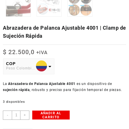
Abrazadera de Palanca Ajustable 4001 | Clamp de
Sujeción Rápida
$
22.500,0
+IVA
COP
Peso Colombiano
USD
La
American Dollar
Abrazadera de Palanca Ajustable 4001
es un dispositivo de
sujeción rápida
, robusto y preciso para fijación temporal de piezas.
3 disponibles
AÑADIR AL
Abrazadera
-
+
CARRITO
de
Palanca