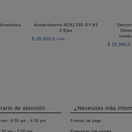
trasónico
Acelerómetro ADXL335 GY-61
Sensor
3 Ejes
Dete
combu
$
35.000,0
+IVA
$
10.900,0
rario de atención
¿Necesitas más infor
rnes:
8:00 am - 4:30 pm
Formas de pago
:30 am - 2:00 pm
Preguntas frecuentes