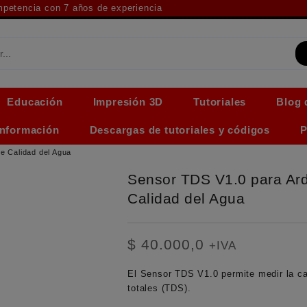
ompetencia con 7 años de experiencia
Educación
Impresión 3D
Tutoriales
Blog 
Información
Descargas de tutoriales y códigos
P
e Calidad del Agua
Sensor TDS V1.0 para Ar
Calidad del Agua
$
40.000,0
+IVA
El
Sensor TDS V1.0
permite medir la ca
totales (TDS).