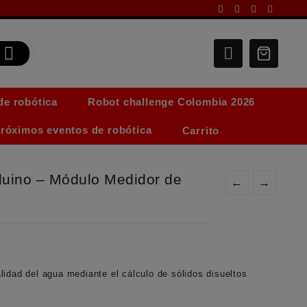
de robótica
Robot challenge Colombia 2026
róximos eventos de robótica
Carrito
duino – Módulo Medidor de
←
→
lidad del agua mediante el cálculo de sólidos disueltos