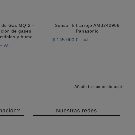
 de Gas MQ-2 –
Sensor Infrarrojo AMB240906
cción de gases
Panasonic
stibles y humo
$
145.000,0
+IVA
+IVA
Añade tu contenido aquí
mación?
Nuestras redes