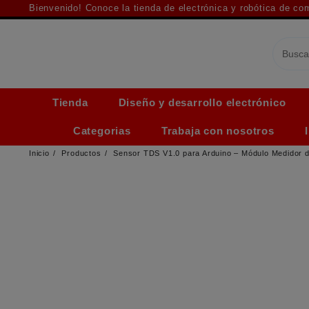
Saltar
Bienvenido! Conoce la tienda de electrónica y robótica de c
al
contenido
Tienda
Diseño y desarrollo electrónico
Categorias
Trabaja con nosotros
Inicio
Productos
Sensor TDS V1.0 para Arduino – Módulo Medidor d