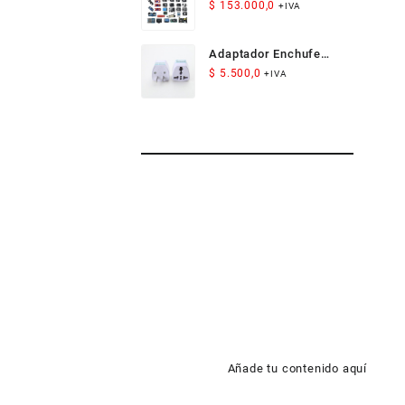
Arduino
$
153.000,0
+IVA
Adaptador Enchufe
Americano Compacto
$
5.500,0
+IVA
para Viaje
Añade tu contenido aquí