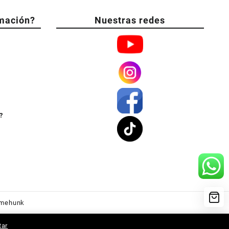
mación?
Nuestras redes
?
mehunk
tar