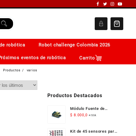
de robótica
Robot challenge Colombia 2026
Próximos eventos de robótica
Carrito
Productos
varios
Productos Destacados
Módulo Fuente de
Alimentación Aislada
$
8.000,0
+IVA
AC-DC 12V 300mA 3.5W
Kit de 45 sensores para