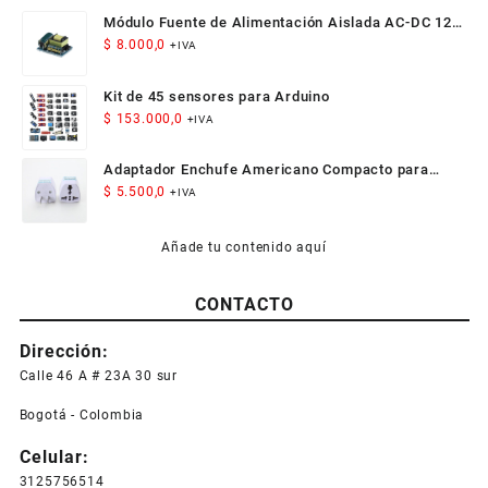
Módulo Fuente de Alimentación Aislada AC-DC 12V
300mA 3.5W
$
8.000,0
+IVA
Kit de 45 sensores para Arduino
$
153.000,0
+IVA
Adaptador Enchufe Americano Compacto para
Viaje
$
5.500,0
+IVA
Añade tu contenido aquí
CONTACTO
Dirección:
Calle 46 A # 23A 30 sur
Bogotá - Colombia
Celular:
3125756514