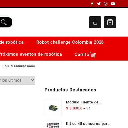
de robótica
Robot challenge Colombia 2026
Próximos eventos de robótica
Carrito
Shield arduino nano
Productos Destacados
Módulo Fuente de
Alimentación Aislada
$
8.000,0
+IVA
AC-DC 12V 300mA 3.5W
Kit de 45 sensores para