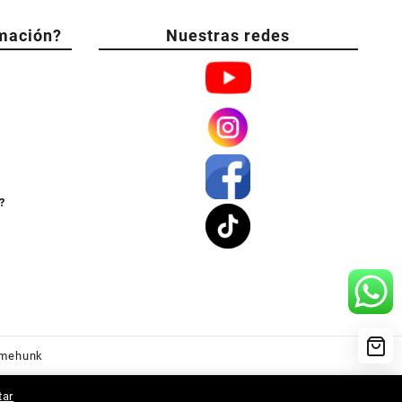
mación?
Nuestras redes
?
mehunk
tar