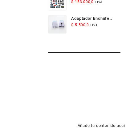
Arduino
$
153.000,0
+IVA
Adaptador Enchufe
Americano Compacto
$
5.500,0
+IVA
para Viaje
Añade tu contenido aquí