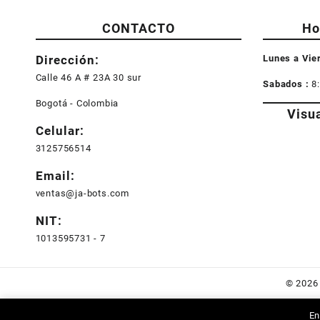
CONTACTO
Ho
Dirección:
Lunes a Vie
Calle 46 A # 23A 30 sur
Sabados :
8
Bogotá - Colombia
Visu
Celular:
3125756514
Email:
ventas@ja-bots.com
NIT:
1013595731 - 7
© 202
En