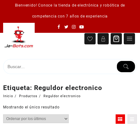
Saltar
Bienvenido! Conoce la tienda de electrónica y robótica de
al
contenido
competencia con 7 años de experiencia
Etiqueta:
Reguldor electronico
Inicio
Productos
Reguldor electronico
Mostrando el único resultado