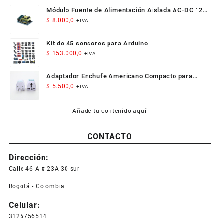
Módulo Fuente de Alimentación Aislada AC-DC 12V
300mA 3.5W
$
8.000,0
+IVA
Kit de 45 sensores para Arduino
$
153.000,0
+IVA
Adaptador Enchufe Americano Compacto para
Viaje
$
5.500,0
+IVA
Añade tu contenido aquí
CONTACTO
Dirección:
Calle 46 A # 23A 30 sur
Bogotá - Colombia
Celular:
3125756514