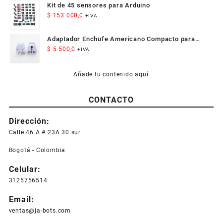
Kit de 45 sensores para Arduino
$
153.000,0
+IVA
Adaptador Enchufe Americano Compacto para
Viaje
$
5.500,0
+IVA
Añade tu contenido aquí
CONTACTO
Dirección:
Calle 46 A # 23A 30 sur
Bogotá - Colombia
Celular:
3125756514
Email:
ventas@ja-bots.com