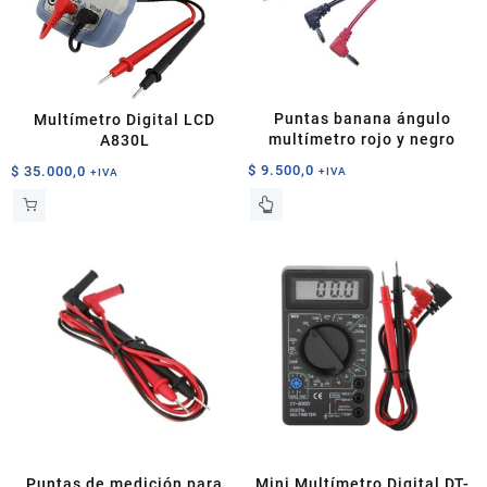
Puntas banana ángulo
Multímetro Digital LCD
multímetro rojo y negro
A830L
$
9.500,0
$
35.000,0
+IVA
+IVA
Puntas de medición para
Mini Multímetro Digital DT-