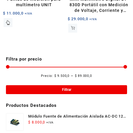
multímetro UNIT
830D Portátil con Medición
de Voltaje, Corriente y
$
11.000,0
+IVA
Resistencia
$
29.000,0
+IVA
Filtra por precio
Precio:
$ 9.500,0
—
$ 89.000,0
Pre
Pre
mí
má
Filtrar
Productos Destacados
Módulo Fuente de Alimentación Aislada AC-DC 12V
300mA 3.5W
$
8.000,0
+IVA