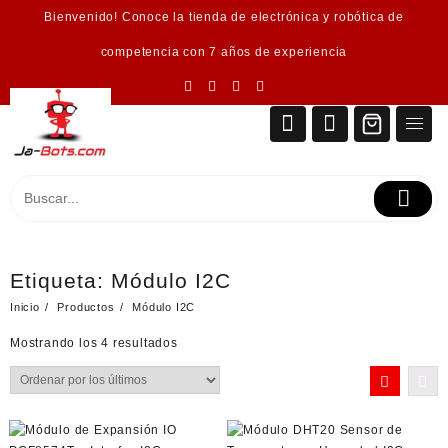
Saltar
Bienvenido! Conoce la tienda de electrónica y robótica de
al
contenido
competencia con 7 años de experiencia
Etiqueta:
Módulo I2C
Inicio
Productos
Módulo I2C
Ordenado
Mostrando los 4 resultados
por
los
últimos