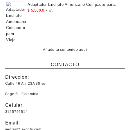
Adaptador Enchufe Americano Compacto para
Viaje
$
5.500,0
+IVA
Añade tu contenido aquí
CONTACTO
Dirección:
Calle 46 A # 23A 30 sur
Bogotá - Colombia
Celular:
3125756514
Email:
ventas@ja-bots.com