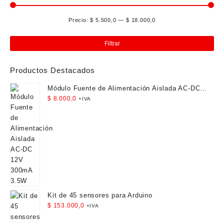
elegir
en
Precio:
$ 5.500,0
—
$ 18.000,0
la
Pre
Pre
página
mín
má
Filtrar
de
producto
Productos Destacados
Módulo Fuente de Alimentación Aislada AC-DC
12V 300mA 3.5W
$
8.000,0
+IVA
Kit de 45 sensores para Arduino
$
153.000,0
+IVA