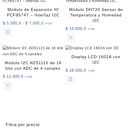
Módulo de Expansión IO
Módulo DHT20 Sensor de
PCF8574T – Interfaz I2C
Temperatura y Humedad
I2C
Rango
$
5.500,0
-
$
7.000,0
+IVA
$
15.000,0
de
+IVA
Este
precios:
producto
desde
tiene
$ 5.500,0
múltiples
hasta
variantes.
Display LCD 1602A con
$ 7.000,0
Las
I2C
Módulo I2C ADS1115 de 16
opciones
bits con ADC de 4 canales
$
18.000,0
+IVA
se
$
12.600,0
+IVA
Este
pueden
producto
elegir
tiene
en
múltiples
la
variantes.
página
Las
de
opciones
producto
se
Filtra por precio
pueden