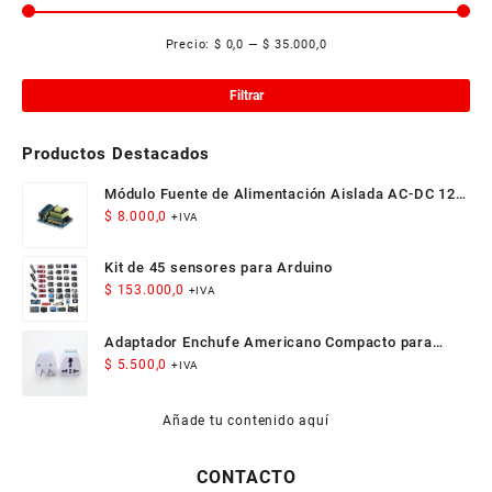
Precio:
$ 0,0
—
$ 35.000,0
Pre
Pre
mí
má
Filtrar
Productos Destacados
Módulo Fuente de Alimentación Aislada AC-DC 12V
300mA 3.5W
$
8.000,0
+IVA
Kit de 45 sensores para Arduino
$
153.000,0
+IVA
Adaptador Enchufe Americano Compacto para
Viaje
$
5.500,0
+IVA
Añade tu contenido aquí
CONTACTO