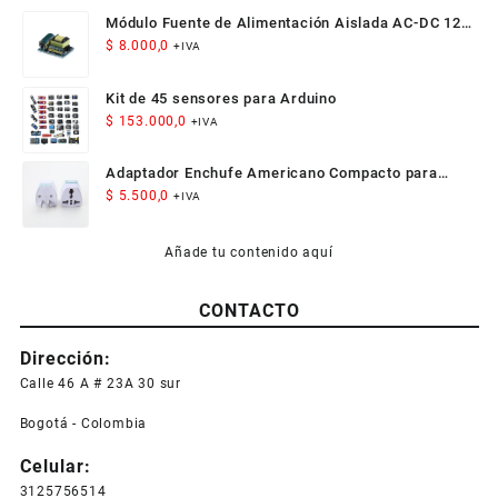
Módulo Fuente de Alimentación Aislada AC-DC 12V
300mA 3.5W
$
8.000,0
+IVA
Kit de 45 sensores para Arduino
$
153.000,0
+IVA
Adaptador Enchufe Americano Compacto para
Viaje
$
5.500,0
+IVA
Añade tu contenido aquí
CONTACTO
Dirección:
Calle 46 A # 23A 30 sur
Bogotá - Colombia
Celular:
3125756514