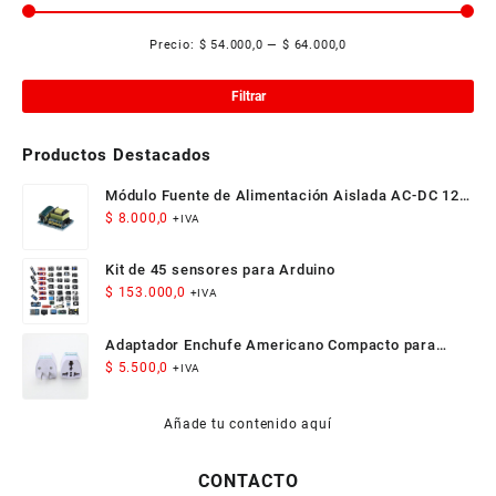
Precio:
$ 54.000,0
—
$ 64.000,0
Pre
Pre
mí
má
Filtrar
Productos Destacados
Módulo Fuente de Alimentación Aislada AC-DC 12V
300mA 3.5W
$
8.000,0
+IVA
Kit de 45 sensores para Arduino
$
153.000,0
+IVA
Adaptador Enchufe Americano Compacto para
Viaje
$
5.500,0
+IVA
Añade tu contenido aquí
CONTACTO