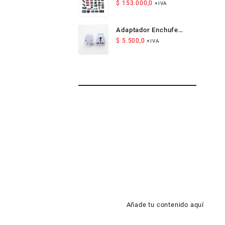
Arduino
$
153.000,0
+IVA
Adaptador Enchufe
Americano Compacto
$
5.500,0
+IVA
para Viaje
Añade tu contenido aquí