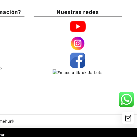
mación?
Nuestras redes
?
mehunk
tar