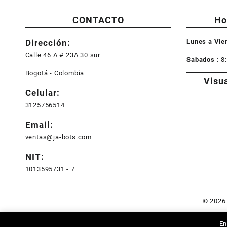
CONTACTO
Ho
Dirección:
Lunes a Vie
Calle 46 A # 23A 30 sur
Sabados :
8
Bogotá - Colombia
Visu
Celular:
3125756514
Email:
ventas@ja-bots.com
NIT:
1013595731 - 7
© 202
En