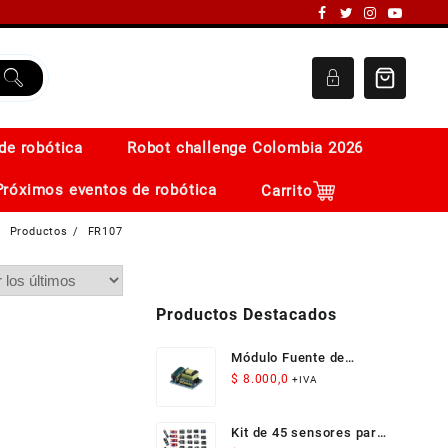
de robótica
Robot challenge Colombia 2026
Próximos eventos de robótica
Carrito
Productos
FR107
Productos Destacados
Módulo Fuente de
Alimentación Aislada
$
8.000,0
+IVA
AC-DC 12V 300mA 3.5W
Kit de 45 sensores para