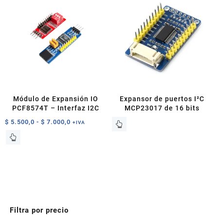
Módulo de Expansión IO
Expansor de puertos I²C
PCF8574T – Interfaz I2C
MCP23017 de 16 bits
Rango
$
5.500,0
-
$
7.000,0
+IVA
de
Este
precios:
producto
desde
tiene
$ 5.500,0
múltiples
hasta
variantes.
$ 7.000,0
Las
opciones
se
Filtra por precio
pueden