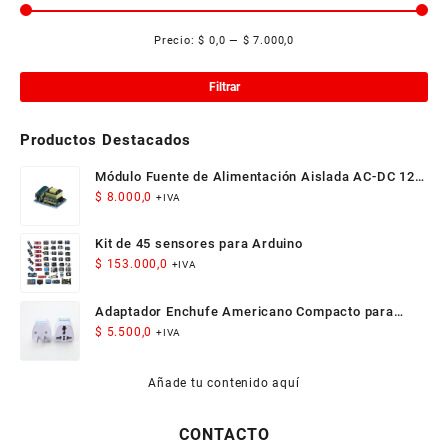
elegir
en
Precio:
$ 0,0
—
$ 7.000,0
Pre
Pre
la
mí
má
página
Filtrar
de
producto
Productos Destacados
Módulo Fuente de Alimentación Aislada AC-DC 12V
300mA 3.5W
$
8.000,0
+IVA
Kit de 45 sensores para Arduino
$
153.000,0
+IVA
Adaptador Enchufe Americano Compacto para
Viaje
$
5.500,0
+IVA
Añade tu contenido aquí
CONTACTO