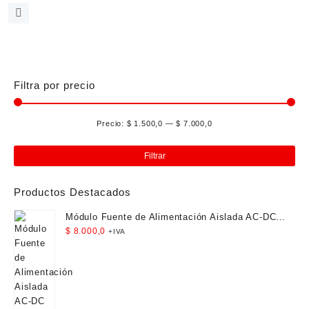
de
Este
precios:
producto
desde
tiene
$ 6.000,0
múltiples
hasta
variantes.
$ 6.500,0
Las
Filtra por precio
opciones
se
Precio:
$ 1.500,0
—
$ 7.000,0
pueden
Pre
Pre
elegir
mín
má
en
Filtrar
la
página
Productos Destacados
de
producto
Módulo Fuente de Alimentación Aislada AC-DC
12V 300mA 3.5W
$
8.000,0
+IVA