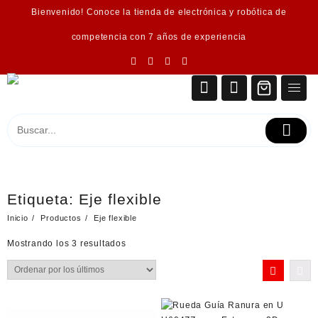
Saltar
Bienvenido! Conoce la tienda de electrónica y robótica de
al
contenido
competencia con 7 años de experiencia
Etiqueta:
Eje flexible
Inicio
Productos
Eje flexible
Ordenado
Mostrando los 3 resultados
por
los
últimos