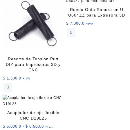
Rueda Guía Ranura en U
U604ZZ para Extrusora 3D
$
7.000,0
+IVA
Resorte de Tensión Putt
DIY para Impresoras 3D y
CNC
$
1.500,0
+IVA
Acoplador de eje flexible
CNC D19L25
Rango
$
6.000,0
-
$
6.500,0
+IVA