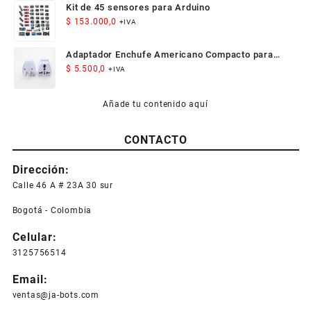
Kit de 45 sensores para Arduino
$
153.000,0
+IVA
Adaptador Enchufe Americano Compacto para
Viaje
$
5.500,0
+IVA
Añade tu contenido aquí
CONTACTO
Dirección:
Calle 46 A # 23A 30 sur
Bogotá - Colombia
Celular:
3125756514
Email:
ventas@ja-bots.com