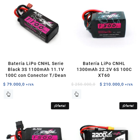
Batería LiPo CNHL Serie
Batería LiPo CNHL
Black 3S 1100mAh 11.1V
1300mAh 22.2V 6S 100C
100C con Conector T/Dean
XT60
El
El
$
79.000,0
$
250.000,0
$
210.000,0
+IVA
+IVA
precio
precio
original
actual
era:
es:
¡Oferta!
¡Oferta!
$ 250.000,0.
$ 210.0