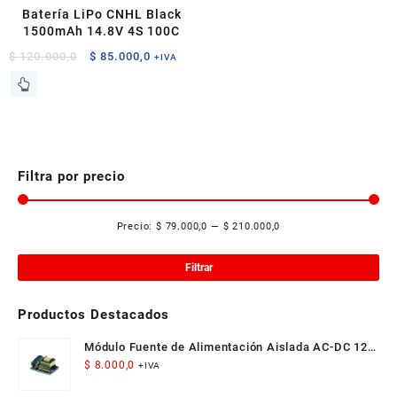
Batería LiPo CNHL Black
1500mAh 14.8V 4S 100C
El
El
$
120.000,0
$
85.000,0
+IVA
precio
precio
original
actual
era:
es:
$ 120.000,0.
$ 85.000,0.
Filtra por precio
Precio:
$ 79.000,0
—
$ 210.000,0
Pre
Pre
mí
má
Filtrar
Productos Destacados
Módulo Fuente de Alimentación Aislada AC-DC 12V
300mA 3.5W
$
8.000,0
+IVA