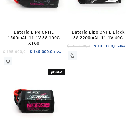
Batería LiPo CNHL
Batería Lipo CNHL Black
1500mAh 11.1V 3S 100C
3S 2200mAh 11.1V 40C
XT60
El
El
$
185.000,0
$
135.000,0
+IVA
El
El
$
195.000,0
$
145.000,0
precio
precio
+IVA
precio
precio
original
actual
original
actual
era:
es:
era:
es:
$ 185.000,0.
$ 135.0
¡Oferta!
$ 195.000,0.
$ 145.000,0.