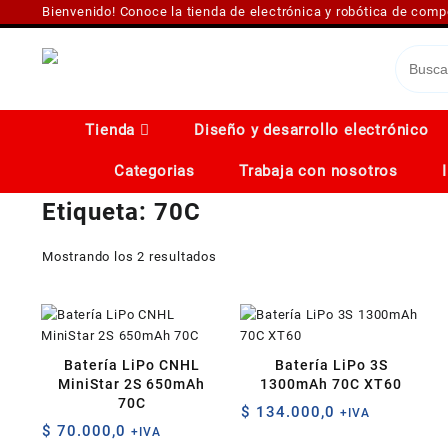
Saltar
Bienvenido! Conoce la tienda de electrónica y robótica de com
al
contenido
Tienda
Diseño y desarrollo electrónico
Categorias
Trabaja con nosotros
Etiqueta:
70C
Ordenado
Mostrando los 2 resultados
por
los
últimos
Batería LiPo CNHL
Batería LiPo 3S
MiniStar 2S 650mAh
1300mAh 70C XT60
70C
$
134.000,0
+IVA
$
70.000,0
+IVA