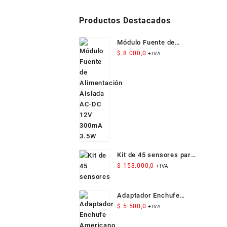
Productos Destacados
Módulo Fuente de
Alimentación Aislada
$
8.000,0
+IVA
AC-DC 12V 300mA 3.5W
Kit de 45 sensores para
Arduino
$
153.000,0
+IVA
Adaptador Enchufe
Americano Compacto
$
5.500,0
+IVA
para Viaje