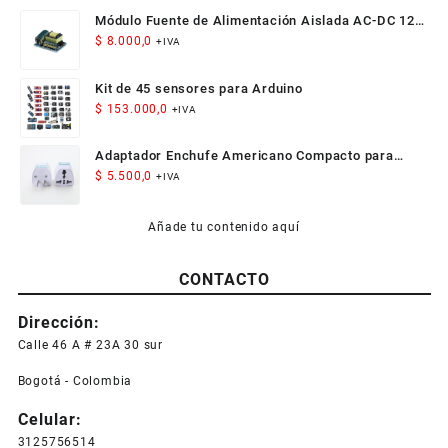
Módulo Fuente de Alimentación Aislada AC-DC 12V
300mA 3.5W
$
8.000,0
+IVA
Kit de 45 sensores para Arduino
$
153.000,0
+IVA
Adaptador Enchufe Americano Compacto para
Viaje
$
5.500,0
+IVA
Añade tu contenido aquí
CONTACTO
Dirección:
Calle 46 A # 23A 30 sur
Bogotá - Colombia
Celular:
3125756514