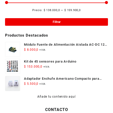
Precio:
$ 138.000,0
—
$ 159.900,0
Pre
Pre
mí
má
Filtrar
Productos Destacados
Módulo Fuente de Alimentación Aislada AC-DC 12V
300mA 3.5W
$
8.000,0
+IVA
Kit de 45 sensores para Arduino
$
153.000,0
+IVA
Adaptador Enchufe Americano Compacto para
Viaje
$
5.500,0
+IVA
Añade tu contenido aquí
CONTACTO