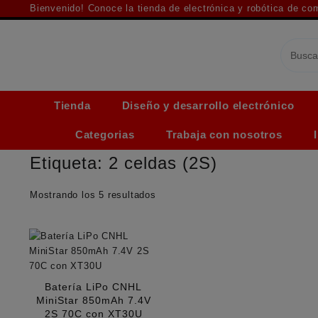
Saltar
Bienvenido! Conoce la tienda de electrónica y robótica de c
al
contenido
Tienda
Diseño y desarrollo electrónico
Categorias
Trabaja con nosotros
Etiqueta:
2 celdas (2S)
Ordenado
Mostrando los 5 resultados
por
los
últimos
Batería LiPo CNHL
MiniStar 850mAh 7.4V
2S 70C con XT30U