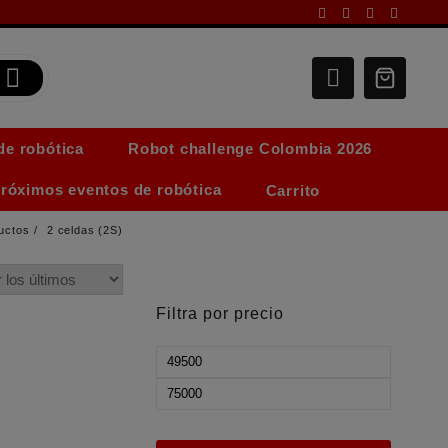
de robótica
Robot challenge Colombia 2026
róximos eventos de robótica
Carrito
uctos
2 celdas (2S)
Filtra por precio
Precio
mínimo
Precio
máximo