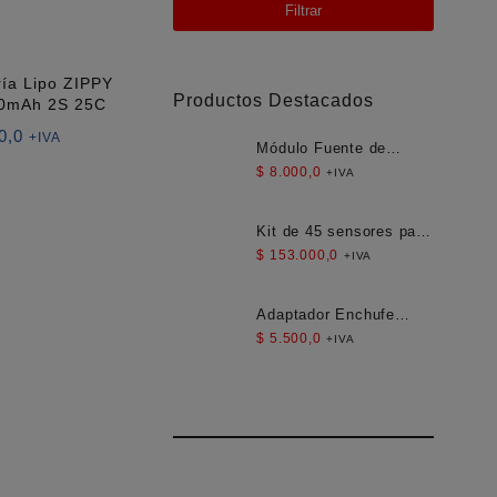
Filtrar
ría Lipo ZIPPY
Productos Destacados
0mAh 2S 25C
0,0
+IVA
Módulo Fuente de
Alimentación Aislada
$
8.000,0
+IVA
AC-DC 12V 300mA
3.5W
Kit de 45 sensores para
Arduino
$
153.000,0
+IVA
Adaptador Enchufe
Americano Compacto
$
5.500,0
+IVA
para Viaje