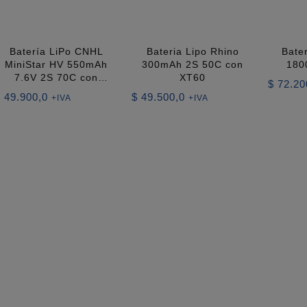
Batería LiPo CNHL
Bateria Lipo Rhino
Bate
MiniStar HV 550mAh
300mAh 2S 50C con
180
7.6V 2S 70C con
XT60
$
72.20
XT30U
$
49.900,0
$
49.500,0
+IVA
+IVA