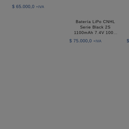
$
65.000,0
+IVA
Batería LiPo CNHL
Serie Black 2S
1100mAh 7.4V 100C
con T/Dean
$
75.000,0
+IVA