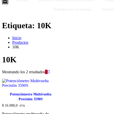
Trabaja con nosotros
Inform
Etiqueta:
10K
Inicio
Productos
10K
10K
Ordenado
Mostrando los 2 resultados
por
los
últimos
Potenciómetro Multivuelta
Precisión 3590S
$
16.000,0
+IVA
Potenciómetro multivuelta de