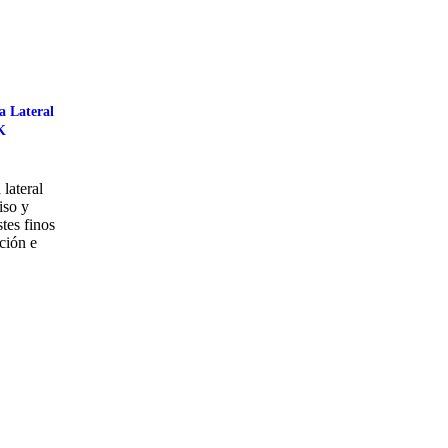
a Lateral
K
lateral
so y
tes finos
ción e